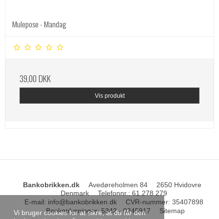
Mulepose - Mandag
39,00 DKK
Vis produkt
Bankobrikken.dk
Avedøreholmen 84
2650 Hvidovre
Denmark
Telefonnr.
:
61 278 279
E-mail
:
info@bankobrikken.dk
CVR-nummer
:
35407898
Bankoplysninger
:
5342 - 0245917
Sitemap
Vi bruger cookies for at sikre, at du får den