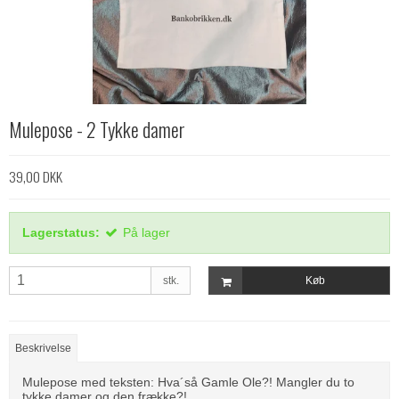
Mulepose - 2 Tykke damer
39,00 DKK
Lagerstatus:
På lager
stk.
Køb
Beskrivelse
Mulepose med teksten: Hva´så Gamle Ole?! Mangler du to
tykke damer og den frække?!