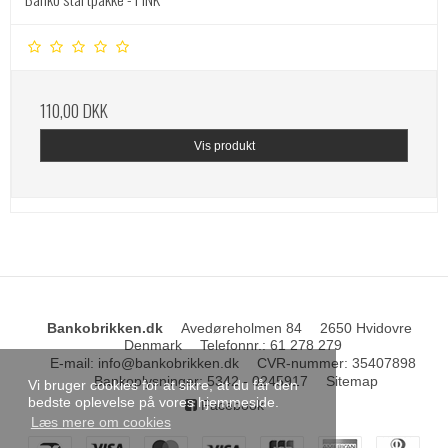
110,00 DKK
Vis produkt
Bankobrikken.dk
Avedøreholmen 84
2650 Hvidovre
Denmark
Telefonnr.
:
61 278 279
E-mail
:
info@bankobrikken.dk
CVR-nummer
:
35407898
Bankoplysninger
:
5342 - 0245917
Sitemap
Vi bruger cookies for at sikre, at du får den
bedste oplevelse på vores hjemmeside.
Facebook
Læs mere om cookies