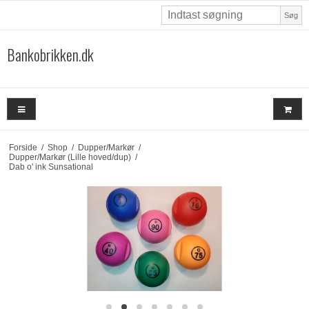
Søg
Bankobrikken.dk
Forside
/
Shop
/
Dupper/Markør
/
Dupper/Markør (Lille hoved/dup)
/
Dab o' ink Sunsational